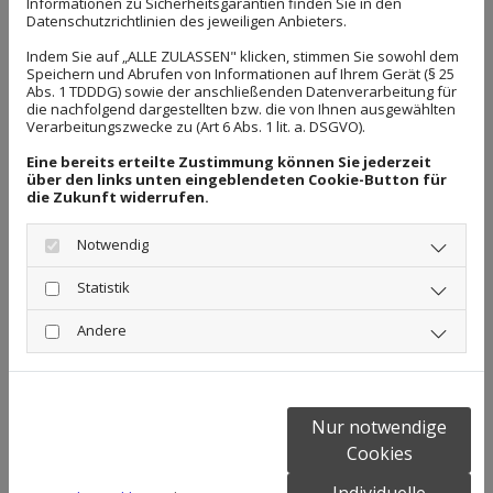
Informationen zu Sicherheitsgarantien finden Sie in den
Langer Acker 37
Datenschutzrichtlinien des jeweiligen Anbieters.
30900 Wedemark (Gewerbegebiet Bissendorf)
Indem Sie auf „ALLE ZULASSEN" klicken, stimmen Sie sowohl dem
Speichern und Abrufen von Informationen auf Ihrem Gerät (§ 25
Schreiben Sie uns eine Nachricht
Abs. 1 TDDDG) sowie der anschließenden Datenverarbeitung für
die nachfolgend dargestellten bzw. die von Ihnen ausgewählten
Verarbeitungszwecke zu (Art 6 Abs. 1 lit. a. DSGVO).
Eine bereits erteilte Zustimmung können Sie jederzeit
über den links unten eingeblendeten Cookie-Button für
die Zukunft widerrufen.
Notwendig
Statistik
Andere
Nur notwendige
Cookies