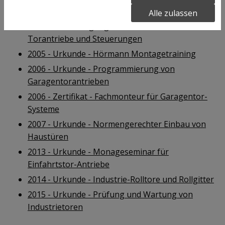
Systeme
Alle zulassen
2003 - Bescheinigung - Elektrofachkraft für
Torantriebe und Steuerungen
2005 - Urkunde - Hörmann Montagetraining
2006 - Urkunde - Programmierung von
Garagentorantrieben
2006 - Zertifikat - Fachmonteur für Garagentor-
Systeme
2007 - Urkunde - Normengerechter Einbau von
Haustüren
2013 - Urkunde - Monageseminar für
Einfahrtstor-Antriebe
2014 - Urkunde - Industrie-Rolltore und Rollgitter
2015 - Urkunde - Prüfung und Wartung von
Industrietoren