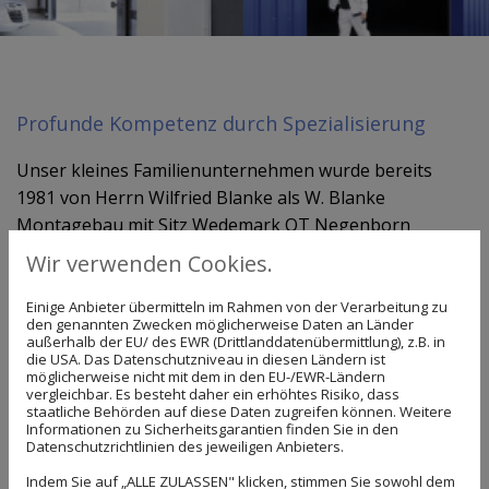
Profunde Kompetenz durch Spezialisierung
Unser kleines Familienunternehmen wurde bereits
1981 von Herrn Wilfried Blanke als W. Blanke
Montagebau mit Sitz Wedemark OT Negenborn
gegründet. Im Jahr 2000 ist Herr Gero Kegel in die
Wir verwenden Cookies.
Firma eingestiegen - seitdem lautet die Firmierung
Blanke & Kegel GbR Wedemark. Die Ausrichtung auf
Einige Anbieter übermitteln im Rahmen von der Verarbeitung zu
den genannten Zwecken möglicherweise Daten an Länder
Türen, Tore und Antriebe, die wir in der Region
außerhalb der EU/ des EWR (Drittlanddatenübermittlung), z.B. in
die USA. Das Datenschutzniveau in diesen Ländern ist
Hannover installieren, warten und reparieren, machte
möglicherweise nicht mit dem in den EU-/EWR-Ländern
uns sukzessive zu Spezialisten - und von diesem
vergleichbar. Es besteht daher ein erhöhtes Risiko, dass
staatliche Behörden auf diese Daten zugreifen können. Weitere
Vorsprung können Sie heute profitieren. Lassen Sie
Informationen zu Sicherheitsgarantien finden Sie in den
sich umfassend von uns beraten, zu Ihrem Bedarf
Datenschutzrichtlinien des jeweiligen Anbieters.
passende Tore mit oder ohne Antrieb vorschlagen und
Indem Sie auf „ALLE ZULASSEN" klicken, stimmen Sie sowohl dem