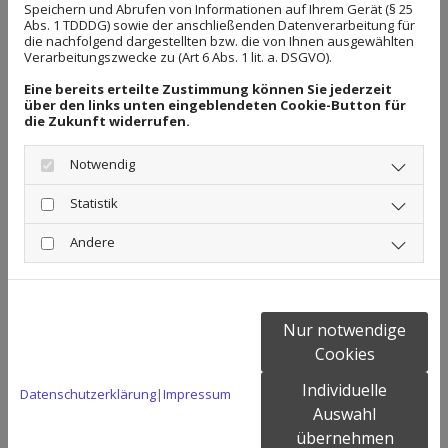
fachgemäß einbauen - wir sind Profis auf unserem
Speichern und Abrufen von Informationen auf Ihrem Gerät (§ 25
Abs. 1 TDDDG) sowie der anschließenden Datenverarbeitung für
Gebiet.
die nachfolgend dargestellten bzw. die von Ihnen ausgewählten
Verarbeitungszwecke zu (Art 6 Abs. 1 lit. a. DSGVO).
Eine bereits erteilte Zustimmung können Sie jederzeit
Kundendienst und Service
über den links unten eingeblendeten Cookie-Button für
die Zukunft widerrufen.
Unser erklärtes Ziel: sachkundige Beratung und
fachgerechte Ausführung - nur so konnten wir über
Notwendig
die Jahre für zufriedene Kunden sorgen. Unser
Statistik
Einzugsgebiet ist die Wedemark und die Region
Hannover, sodass wir schnell von unserem Standort
Andere
Wedemark aus vor Ort sein können. Benötigen Sie
unsere Unterstützung, rufen Sie uns gern an oder
nehmen Sie Kontakt über Kontaktformular auf - wir
Nur notwendige
rufen dann schnellstmöglich zurück.
Cookies
Individuelle
Datenschutzerklärung
|
Impressum
Zertifikate
Auswahl
übernehmen
2001 - Zertifikat - Fachmonteur für Industrietor-